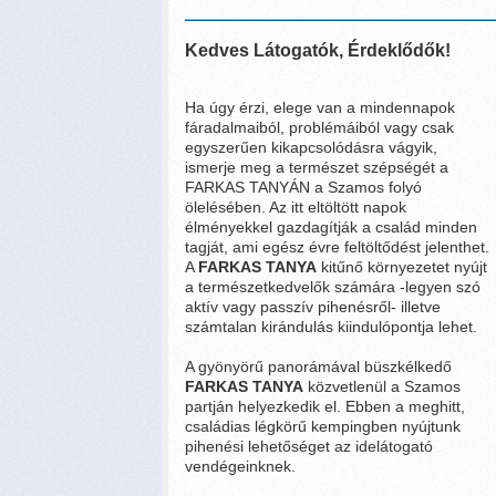
Kedves Látogató
Ha úgy érzi, elege van a mindennapok
fáradalmaiból, problémáiból vagy csak
egyszerűen kikapcsolódásra vágyik,
ismerje meg a természet szépségét a
FARKAS TANYÁN a Szamos folyó
ölelésében. Az itt eltöltött napok
élményekkel gazdagítják a család minden
tagját, ami egész évre feltöltődést jelenthet.
A
FARKAS TANYA
kitűnő környezetet nyújt
a természetkedvelők számára -legyen szó
aktív vagy passzív pihenésről- illetve
számtalan kirándulás kiindulópontja lehet.
A gyönyörű panorámával büszkélkedő
FARKAS TANYA
közvetlenül a Szamos
partján helyezkedik el. Ebben a meghitt,
családias légkörű kempingben nyújtunk
pihenési lehetőséget az idelátogató
vendégeinknek.