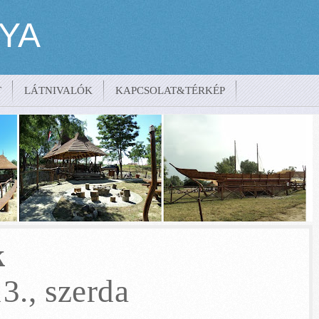
YA
T
LÁTNIVALÓK
KAPCSOLAT&TÉRKÉP
0-456
k
3., szerda