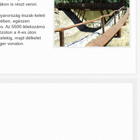
on is részt venni.
yarország észak-keleti
yében, egészen
és. Az 5500 lélekszámú
özúton a 4-es úton
lekig, majd délkelet
ger vonalon.