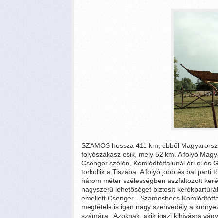
SZAMOS hossza 411 km, ebből Magyarország
folyószakasz esik, mely 52 km. A folyó Magy
Csenger szélén, Komlódtótfalunál éri el és 
torkollik a Tiszába. A folyó jobb és bal parti
három méter szélességben aszfaltozott kerék
nagyszerű lehetőséget biztosít kerékpártúrá
emellett Csenger - Szamosbecs-Komlódtótfa
megtétele is igen nagy szenvedély a környe
számára. Azoknak, akik igazi kihívásra vág