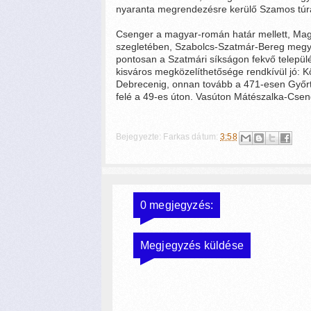
nyaranta megrendezésre kerülő Szamos túrák
Csenger a magyar-román határ mellett, Mag
szegletében, Szabolcs-Szatmár-Bereg meg
pontosan a Szatmári síkságon fekvő települ
kisváros megközelíthetősége rendkívül jó: K
Debrecenig, onnan tovább a 471-esen Győrte
felé a 49-es úton. Vasúton Mátészalka-Csen
Bejegyezte:
Farkas
dátum:
3:58
0 megjegyzés:
Megjegyzés küldése