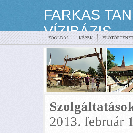
FARKAS TAN
VÍZIBÁZIS
FŐOLDAL
KÉPEK
ELŐTÖRTÉNE
Kikötő és Kemping – Csenger | Telefon: +36 20 / 9-28
Szolgáltatáso
2013. február 1