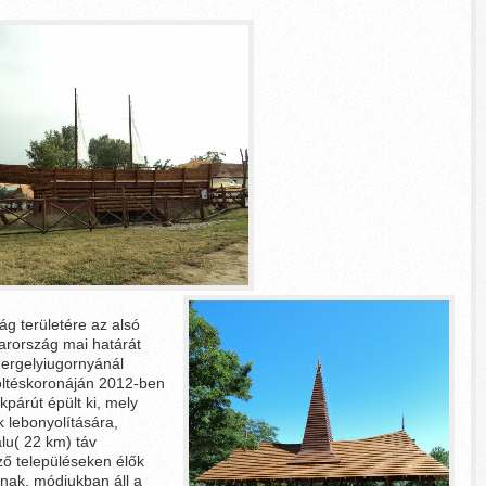
 területére az alsó
arország mai határát
Gergelyiugornyánál
 töltéskoronáján 2012-ben
párút épült ki, mely
k lebonyolítására,
lu( 22 km) táv
ző településeken élők
ynak, módjukban áll a