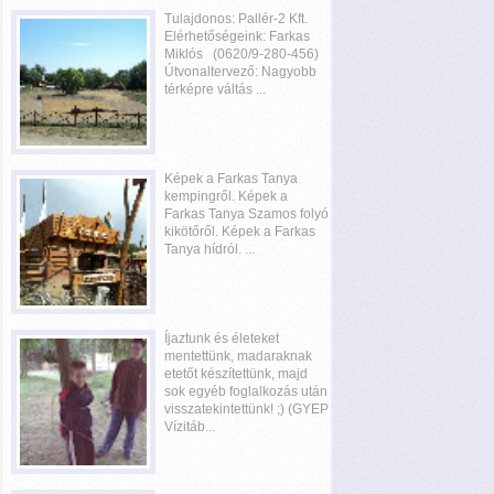
Tulajdonos: Pallér-2 Kft.
Elérhetőségeink: Farkas
Miklós (0620/9-280-456)
Útvonaltervező: Nagyobb
térképre váltás ...
Képek a Farkas Tanya
kempingről. Képek a
Farkas Tanya Szamos folyó
kikötőről. Képek a Farkas
Tanya hídról. ...
Íjaztunk és életeket
mentettünk, madaraknak
etetőt készítettünk, majd
sok egyéb foglalkozás után
visszatekintettünk! ;) (GYEP
Vízitáb...