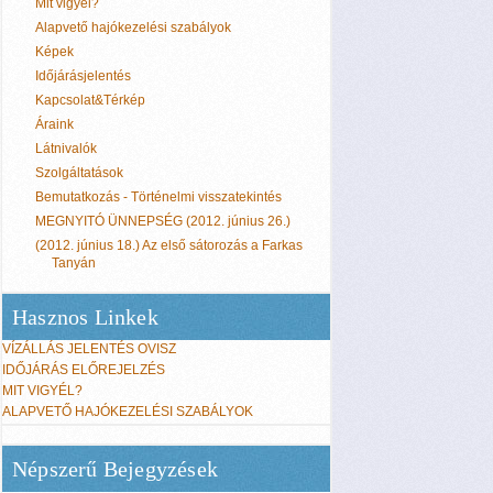
Mit vigyél?
Alapvető hajókezelési szabályok
Képek
Időjárásjelentés
Kapcsolat&Térkép
Áraink
Látnivalók
Szolgáltatások
Bemutatkozás - Történelmi visszatekintés
MEGNYITÓ ÜNNEPSÉG (2012. június 26.)
(2012. június 18.) Az első sátorozás a Farkas
Tanyán
Hasznos Linkek
VÍZÁLLÁS JELENTÉS OVISZ
IDŐJÁRÁS ELŐREJELZÉS
MIT VIGYÉL?
ALAPVETŐ HAJÓKEZELÉSI SZABÁLYOK
Népszerű Bejegyzések