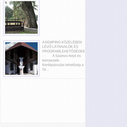
A KEMPING KÖZELÉBEN
LÉVŐ LÁTNIVALÓK ÉS
PROGRAMLEHETŐSÉGEK
: · A Szamos-folyó és
környezete ·
Kerékpározási lehetőség a
Sz...