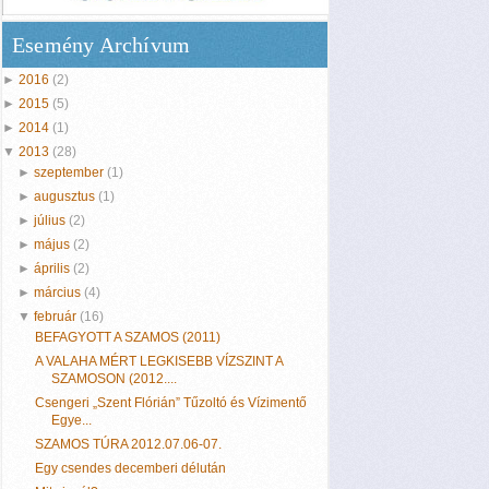
Esemény Archívum
►
2016
(2)
►
2015
(5)
►
2014
(1)
▼
2013
(28)
►
szeptember
(1)
►
augusztus
(1)
►
július
(2)
►
május
(2)
►
április
(2)
►
március
(4)
▼
február
(16)
BEFAGYOTT A SZAMOS (2011)
A VALAHA MÉRT LEGKISEBB VÍZSZINT A
SZAMOSON (2012....
Csengeri „Szent Flórián” Tűzoltó és Vízimentő
Egye...
SZAMOS TÚRA 2012.07.06-07.
Egy csendes decemberi délután