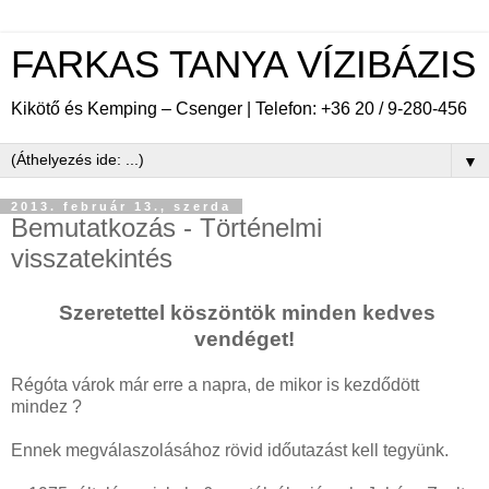
FARKAS TANYA VÍZIBÁZIS
Kikötő és Kemping – Csenger | Telefon: +36 20 / 9-280-456
▼
2013. február 13., szerda
Bemutatkozás - Történelmi
visszatekintés
Szeretettel köszöntök minden kedves
vendéget!
Régóta várok már erre a napra, de mikor is kezdődött
mindez ?
Ennek megválaszolásához rövid időutazást kell tegyünk.