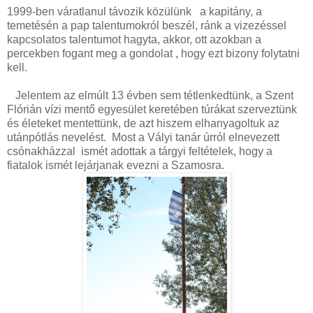
1999-ben váratlanul távozik közülünk a kapitány, a
temetésén a pap talentumokról beszél, ránk a vizezéssel
kapcsolatos talentumot hagyta, akkor, ott azokban a
percekben fogant meg a gondolat , hogy ezt bizony folytatni
kell.
Jelentem az elmúlt 13 évben sem tétlenkedtünk, a Szent
Flórián vízi mentő egyesület keretében túrákat szerveztünk
és életeket mentettünk, de azt hiszem elhanyagoltuk az
utánpótlás nevelést. Most a Vályi tanár úrról elnevezett
csónakházzal ismét adottak a tárgyi feltételek, hogy a
fiatalok ismét lejárjanak evezni a Szamosra.