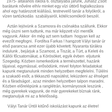
1975- általános iskola 6. osztályába járunk, Juhász Zsolt
barátunk nővére elhív minket egy vízi úttörő foglalkozásra
ahol egy határozott kiállású, testnevelő tanár a folyókról, a
vízen tartózkodás szabályairól, kötélcsomókról beszél.
Aztán lejövünk a Szamosra és csónakba szállunk. Ekkor
még úszni sem tudtunk, ma már képzett vízi mentők
vagyunk. Akkor én még azt sem tudtam hogyan kell az
evezőt megfogni. Fordítva Farkas ! hangzott Vályi tanár úr
első parancsa amit ezer újabb követett. Nyaranta túrákra
indulunk , bejárjuk a Szamost, a Tiszát, a Túrt, a Keleti és
Kállói főcsatornákat, a Körösöket, egyik évben eljutunk
Szegedig. Közben ismerkedünk a természettel, hazánk
tájaival, egymással, erősödünk, mivel folyton feladatokat
kapunk megtanulunk minden helyzetben megfelelni. Túlélni
a szakadó esőt, a tikkasztó napsütést, leküzdeni az éhséget
és a fáradságot , azaz minden helyzetben talpon maradni.
Közben előrelépünk a ranglétrán, kormányosok leszünk ,
még gyerekek vagyunk, de már gyerekeket bíznak ránk,
megtanuljuk mi az a felelősség.
Vályi Tanár Úrtól kitűnő iskolázást kapunk az életre!