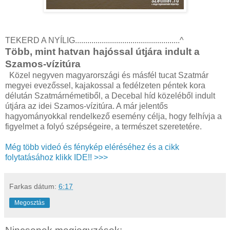
TEKERD A NYÍLIG...................................................^
Több, mint hatvan hajóssal útjára indult a
Szamos-vízitúra
Közel negyven magyarországi és másfél tucat Szatmár
megyei evezőssel, kajakossal a fedélzeten péntek kora
délután Szatmárnémetiből, a Decebal híd közeléből indult
útjára az idei Szamos-vízitúra. A már jelentős
hagyományokkal rendelkező esemény célja, hogy felhívja a
figyelmet a folyó szépségeire, a természet szeretetére.
Még több videó és fénykép eléréséhez és a cikk
folytatásához klikk IDE!! >>>
Farkas
dátum:
6:17
Megosztás