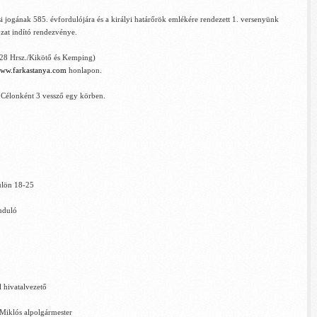
 jogának 585. évfordulójára és a királyi határőrök emlékére rendezett 1. versenyünk
ozat indító rendezvénye.
/28 Hrsz./Kikötő és Kemping)
ww.farkastanya.com
honlapon.
 Célonként 3 vessző egy körben.
külön 18-25
induló
l hivatalvezető
Miklós alp
olgármester