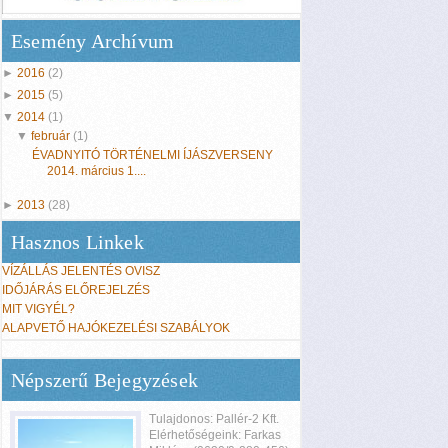
Esemény Archívum
►
2016
(2)
►
2015
(5)
▼
2014
(1)
▼
február
(1)
ÉVADNYITÓ TÖRTÉNELMI ÍJÁSZVERSENY
2014. március 1....
►
2013
(28)
Hasznos Linkek
VÍZÁLLÁS JELENTÉS OVISZ
IDŐJÁRÁS ELŐREJELZÉS
MIT VIGYÉL?
ALAPVETŐ HAJÓKEZELÉSI SZABÁLYOK
Népszerű Bejegyzések
Tulajdonos: Pallér-2 Kft.
Elérhetőségeink: Farkas