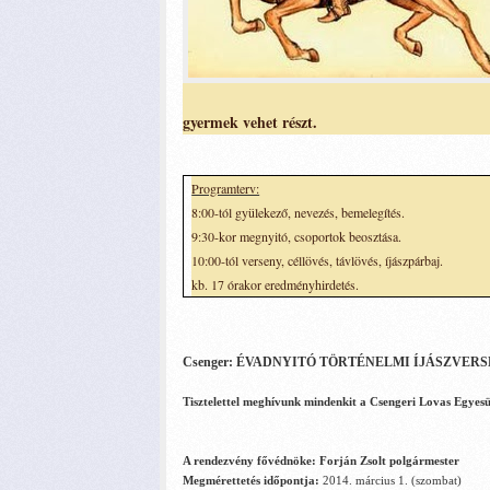
gyermek vehet részt.
Programterv:
8:00-tól gyülekező, nevezés, bemelegítés.
9:30-kor megnyitó, csoportok beosztása.
10:00-tól verseny, céllövés, távlövés, íjászpárbaj.
kb. 17 órakor eredményhirdetés.
Csenger: ÉVADNYITÓ TÖRTÉNELMI ÍJÁSZVER
Tisztelettel meghívunk mindenkit a Csengeri Lovas Egyesü
A rendezvény fővédnöke: Forján Zsolt polgármester
Megmérettetés időpontja:
2014. március 1. (szombat)