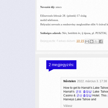
Nevezési díj:
nincs
Előnevezés február 28. (péntek) 17-óráig
mobil telefonon.
Helyszíni nevezés a rendezvény megkezdése előtt ½ órával l
Szükséges adatok:
Név, betöltött év, íj típusa, pl. PUSZT
Bejegyezte:
Farkas
dátum:
10:15
2 megjegyzés:
Névtelen
2022. március 3. 17:38
How to get to Harrah's Lake Taho
Harrah's
군포 출장샵
Lake Tahoe
Casino &
군산 출장샵
Hotel. This
Harveys Lake Tahoe and
Válasz