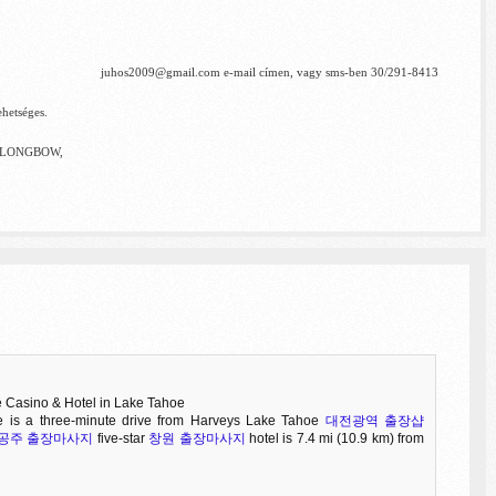
juhos2009@gm
ail.com
e-mail címen, vagy sms-ben 30/291-8413
ehetséges.
AI, LONGBOW,
e Casino & Hotel in Lake Tahoe
 is a three-minute drive from Harveys Lake Tahoe
대전광역 출장샵
공주 출장마사지
five-star
창원 출장마사지
hotel is 7.4 mi (10.9 km) from