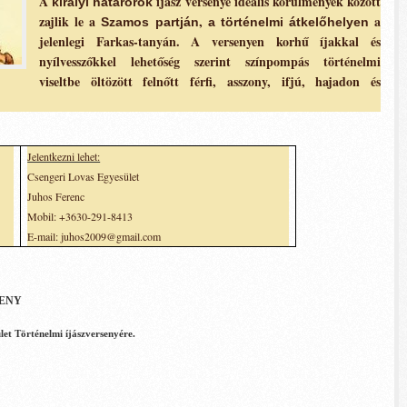
A
íjász versenye ideális körülmények között
királyi határőrök
zajlik le a
,
a
Szamos partján
a történelmi átkelőhelyen
jelenlegi Farkas-tanyán. A versenyen korhű íjakkal és
nyílvesszőkkel lehetőség szerint színpompás történelmi
viseltbe öltözött felnőtt férfi, asszony, ifjú, hajadon és
Jelentkezni lehet:
Csengeri Lovas Egyesület
Juhos Ferenc
Mobil: +3630-291-8413
E-mail: juhos2009@gmail.com
SENY
let Történelmi íjászversenyére.