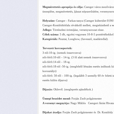
Megmérettetés apropója és célja:
Csenger
város mezővárosi
ünneplése, megmérettetés, íjászat népszerűsítése, versenysor
Helyszíne:
Csenger - Farkas-tanya (Csenger külterület 0190
Csenger-Komlódtótfalu révátkelő mellett,
megtekinthető a
w
Jellege:
Történelmi örömíjász, versenysorozat része.
Célok száma:
5 db, egyéni vegyesen 10-8-5 pontértékekkel
Kategóriák:
Pusztai, Longbow, (favessző, madártollal).
Tervezett korcsoportok:
3-tól-10-ig. (nemek összevonva)
női-férfi:10-től – 14-ig. (3 fő alatt nemek összevonva)
női-férfi:14-től – 18-ig.
női-férfi:18-tól -50-ig. (megfelelő létszám esetén indítunk 
korosztályt)
női-férfi: 50-től – 100-ig. (legalább 3 személy 60 év feletti 
esetén külön díjazva)
Díjazás:
Oklevél. (meglepetés ajándékok.)
Ünnepi beszédet mond:
Forján Zsolt polgármester
A versenyt megnyitja:
Nagy Miklós
Csengeri Járási Hivata
Díjakat átadja:
Forján Zsolt polgármester és
Dr. Komlódy 