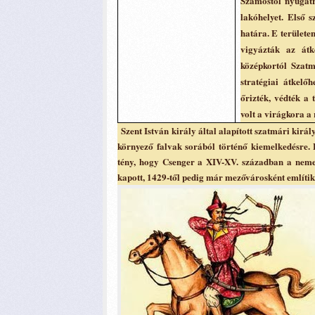
Szamostól nyugatr
lakóhelyet. Első 
határa. E területe
vigyázták az átk
középkortól Szatm
stratégiai átkelő
őrizték, védték a 
volt a virágkora a
Szent István király által alapított szatmári kirá
környező falvak sorából történő kiemelkedésre. E
tény, hogy Csenger a XIV-XV. században a neme
kapott, 1429-től pedig már mezővárosként említi