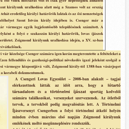
a eső vidék mocsaras volt és csak gyér népességnek adhatott
szent királyunk uralkodása alatt még a Szamos volt az ország
n tehát eredetileg királyi határőrök laktak és az ősi nemzetségek
előhelyet Szent István király idejében is. Csenger már a
ár vármegye egyik legjelentősebb településének számított. A
helyként a folyó e szakaszán királyi határőrök, lovas íjászok
területet. Zsigmond királyunk uralkodása idején, a XV. sz-ban
 révátkelőnek.
lyi vár közelsége Csenger számára igen korán megteremtette a feltételeket a
zen fellendülés és gazdasági-politikai növekedés igazi jeleként szolgál a
si vármegye központjává vált, Zsigmond király-tól 1388-ban vásárjogot
k a korabeli dokumentumok.
A Csengeri Lovas Egyesület – 2008-ban alakult – tagjai
elérkezettnek látták az időt arra, hogy a
lótartó
és a
sportág kedvelői
társadalom
történelmi íjászat
számára találkozókat, versenyeket szervezzenek. Az ötletből
tervek, a tervekből pedig megvalósítás lett. A Történelmi
Íjászversenyt Csengerben a folyó történelmi átkelő helyén
minden évben március első napján Zsigmond királyunk
emlékének méltó megünneplésére rendezzük.