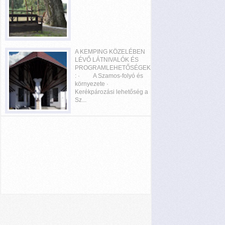
A KEMPING KÖZELÉBEN
LÉVŐ LÁTNIVALÓK ÉS
PROGRAMLEHETŐSÉGEK
: · A Szamos-folyó és
környezete ·
Kerékpározási lehetőség a
Sz...