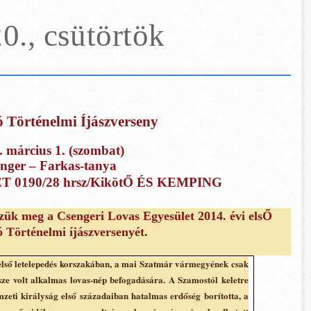
0., csütörtök
 Történelmi Íjászverseny
. március 1. (szombat)
nger – Farkas-tanya
 0190/28 hrsz/Kiköt
Ő
ÉS KEMPING
ük meg a Csengeri Lovas Egyesület 2014. évi els
Ő
 Történelmi íjászversenyét.
 első letelepedés korszakában, a mai Szatmár vármegyének csak
sze volt alkalmas lovas-nép befogadására. A Szamostól keletre
emzeti királyság első századaiban hatalmas erdőség borította, a