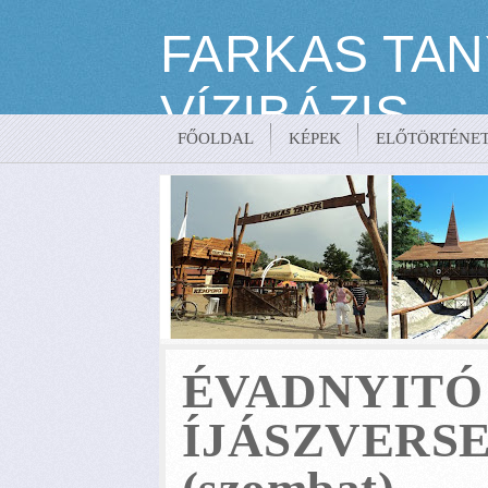
FARKAS TAN
VÍZIBÁZIS
FŐOLDAL
KÉPEK
ELŐTÖRTÉNE
Kikötő és Kemping – Csenger | Telefon: +36 20 / 9-28
ÉVADNYITÓ
ÍJÁSZVERSEN