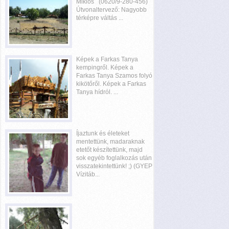
Miklós (0620/9-280-456)
Útvonaltervező: Nagyobb
térképre váltás ...
Képek a Farkas Tanya
kempingről. Képek a
Farkas Tanya Szamos folyó
kikötőről. Képek a Farkas
Tanya hídról. ...
Íjaztunk és életeket
mentettünk, madaraknak
etetőt készítettünk, majd
sok egyéb foglalkozás után
visszatekintettünk! ;) (GYEP
Vízitáb...