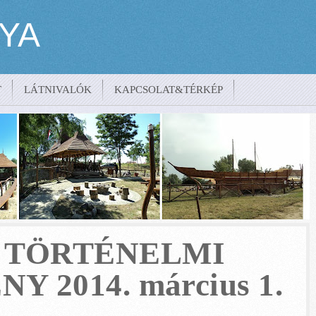
YA
T
LÁTNIVALÓK
KAPCSOLAT&TÉRKÉP
0-456
 TÖRTÉNELMI
Y 2014. március 1.