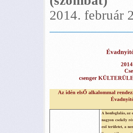
(szombat)
2014. február 2
Évadnyitó
2014
Cse
csenger KÜLTERÜLET
Az idén els
Ő
alkalommal rendezz
Évadnyitó
A honfoglalás, az
nagyon csekély ré
eső területet, a n