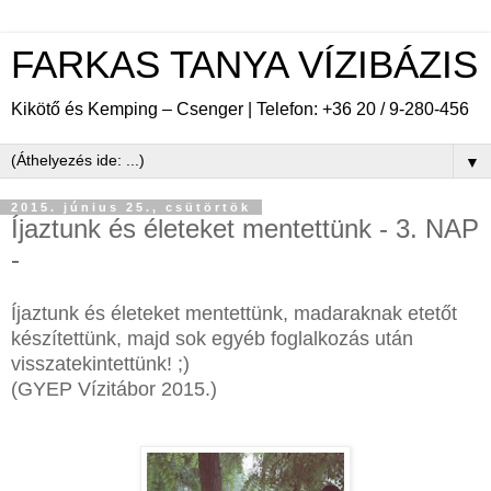
FARKAS TANYA VÍZIBÁZIS
Kikötő és Kemping – Csenger | Telefon: +36 20 / 9-280-456
▼
2015. június 25., csütörtök
Íjaztunk és életeket mentettünk - 3. NAP
-
Íjaztunk és életeket mentettünk, madaraknak etetőt
készítettünk, majd sok egyéb foglalkozás után
visszatekintettünk! ;)
(GYEP Vízitábor 2015.)